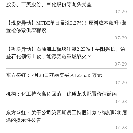
股份、三美股份、巨化股份等龙头受益
07-29
【现货异动】MTBE单日暴涨3.27%！原料成本飙升+装
置检修致供应骤紧
07-29
【板块异动】石油加工板块狂飙2.23%！岳阳兴长、荣
盛石化领衔上攻，能源赛道重燃战火？
07-29
东方盛虹：7月28日获融资买入1275.35万元
07-29
机构：化工持仓高位回落，优质龙头配置价值延续
07-28
东方盛虹：关于公司第四期员工持股计划存续期即将届
满的提示性公告
07-28