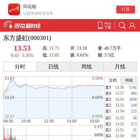
同花顺
打开
让投资变得更简单
东方盛虹(000301)
13.53
高:
13.75
开:
13.10
量:
40.7万手
低:
13.05
换:
0.61%
额:
5.5亿
0.43
3.28%
分时
日线
周线
月线
五档
明细
卖5
13.58
1141
卖4
13.57
806
卖3
13.56
1668
卖2
13.55
249
卖1
13.54
222
买1
13.53
38
买2
13.52
273
买3
13.51
31
买4
13.50
191