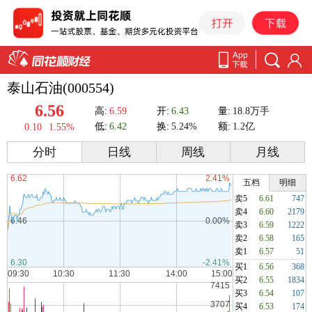
泰山石油(000554)
6.56
高:
6.59
开:
6.43
量:
18.8万手
低:
6.42
换:
5.24%
额:
1.2亿
0.10
1.55%
分时
日线
周线
月线
五档
明细
卖5
6.61
747
卖4
6.60
2179
卖3
6.59
1222
卖2
6.58
165
卖1
6.57
51
买1
6.56
368
买2
6.55
1834
买3
6.54
107
买4
6.53
174