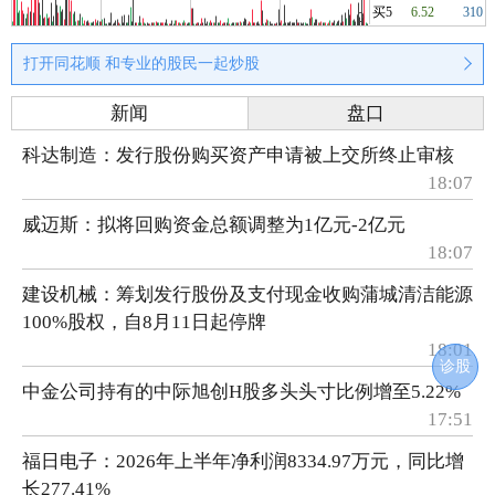
买5
6.52
310
打开同花顺 和专业的股民一起炒股
新闻
盘口
科达制造：发行股份购买资产申请被上交所终止审核
18:07
威迈斯：拟将回购资金总额调整为1亿元-2亿元
18:07
建设机械：筹划发行股份及支付现金收购蒲城清洁能源
100%股权，自8月11日起停牌
18:01
诊股
中金公司持有的中际旭创H股多头头寸比例增至5.22%
17:51
福日电子：2026年上半年净利润8334.97万元，同比增
长277.41%