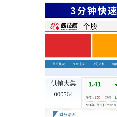
个股
首页概览
资金流向
公司资料
新
供销大集
000564