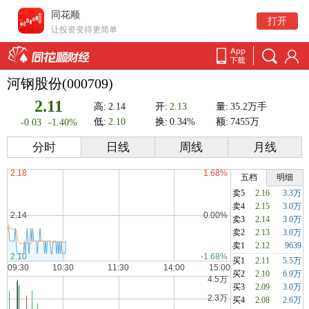
同花顺
打开
让投资变得更简单
河钢股份(000709)
2.11
高:
2.14
开:
2.13
量:
35.2万手
低:
2.10
换:
0.34%
额:
7455万
-0.03
-1.40%
分时
日线
周线
月线
五档
明细
卖5
2.16
3.3万
卖4
2.15
3.0万
卖3
2.14
3.0万
卖2
2.13
3.0万
卖1
2.12
9639
买1
2.11
5.5万
买2
2.10
6.9万
买3
2.09
3.0万
买4
2.08
2.6万