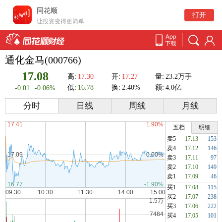
同花顺
打开
让投资变得更简单
通化金马(000766)
17.08
高:
17.30
开:
17.27
量:
23.2万手
低:
16.78
换:
2.40%
额:
4.0亿
-0.01
-0.06%
分时
日线
周线
月线
五档
明细
卖5
17.13
153
卖4
17.12
146
卖3
17.11
97
卖2
17.10
149
卖1
17.09
46
买1
17.08
115
买2
17.07
238
买3
17.06
222
买4
17.05
101