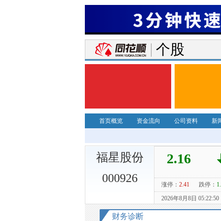
个股
首页概览
资金流向
公司资料
新
福星股份
000926