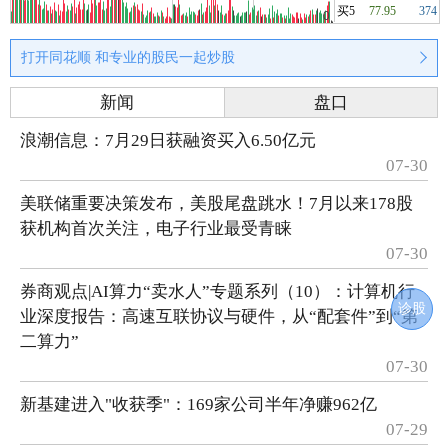
买5
77.95
374
打开同花顺 和专业的股民一起炒股
新闻
盘口
浪潮信息：7月29日获融资买入6.50亿元
07-30
美联储重要决策发布，美股尾盘跳水！7月以来178股
获机构首次关注，电子行业最受青睐
07-30
券商观点|AI算力“卖水人”专题系列（10）：计算机行
诊股
业深度报告：高速互联协议与硬件，从“配套件”到“第
二算力”
07-30
新基建进入"收获季"：169家公司半年净赚962亿
07-29