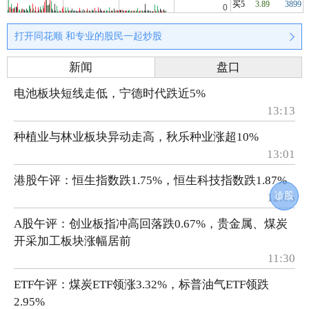
买5
3.89
3899
打开同花顺 和专业的股民一起炒股
新闻
盘口
电池板块短线走低，宁德时代跌近5%
13:13
种植业与林业板块异动走高，秋乐种业涨超10%
13:01
港股午评：恒生指数跌1.75%，恒生科技指数跌1.87%
诊股
12:05
A股午评：创业板指冲高回落跌0.67%，贵金属、煤炭
开采加工板块涨幅居前
11:30
ETF午评：煤炭ETF领涨3.32%，标普油气ETF领跌
2.95%