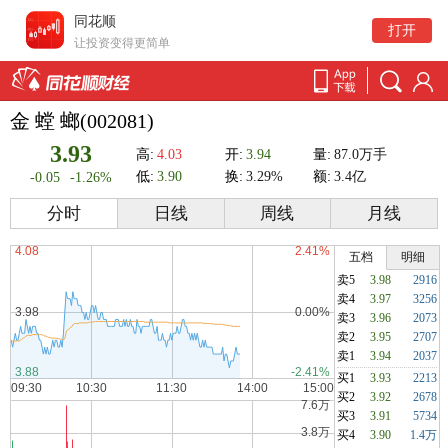
同花顺
打开
让投资变得更简单
金 螳 螂(002081)
3.93
高:
4.03
开:
3.94
量:
87.0万手
低:
3.90
换:
3.29%
额:
3.4亿
-0.05
-1.26%
分时
日线
周线
月线
五档
明细
卖5
3.98
2916
卖4
3.97
3256
卖3
3.96
2073
卖2
3.95
2707
卖1
3.94
2037
买1
3.93
2213
买2
3.92
2678
买3
3.91
5734
买4
3.90
1.4万