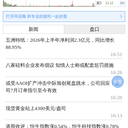
买5
11.12
281
打开同花顺 和专业的股民一起炒股
新闻
盘口
五洲特纸：2026年上半年净利润2.3亿元，同比增长
88.95%
16:51
八家硅料企业发布倡议 知情人士称或配套惩罚措施
16:26
诊股
或受AAOI扩产冲击中际旭创尾盘跳水，公司回应：公
司7月订单指引至今有效
16:20
现货黄金站上4300美元/盎司
16:13
港股收评：恒生指数涨0.54%，恒生科技指数涨0.78%