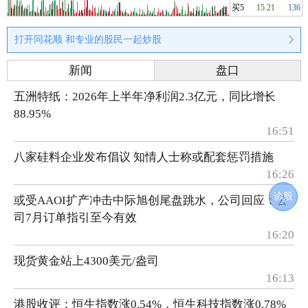
买5
15.21
136
打开同花顺 和专业的股民一起炒股
新闻
盘口
五洲特纸：2026年上半年净利润2.3亿元，同比增长
88.95%
16:51
八家硅料企业发布倡议 知情人士称或配套惩罚措施
16:26
诊股
或受AAOI扩产冲击中际旭创尾盘跳水，公司回应：公
司7月订单指引至今有效
16:20
现货黄金站上4300美元/盎司
16:13
港股收评：恒生指数涨0.54%，恒生科技指数涨0.78%