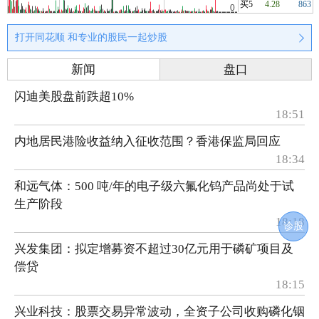
买5
4.28
863
打开同花顺 和专业的股民一起炒股
新闻
盘口
闪迪美股盘前跌超10%
18:51
内地居民港险收益纳入征收范围？香港保监局回应
18:34
和远气体：500 吨/年的电子级六氟化钨产品尚处于试
生产阶段
18:18
诊股
兴发集团：拟定增募资不超过30亿元用于磷矿项目及
偿贷
18:15
兴业科技：股票交易异常波动，全资子公司收购磷化铟