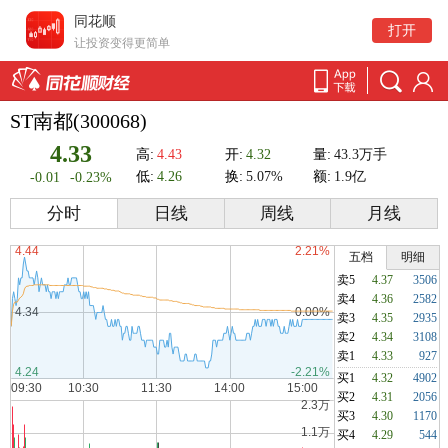
同花顺
打开
让投资变得更简单
ST南都(300068)
4.33
高:
4.43
开:
4.32
量:
43.3万手
低:
4.26
换:
5.07%
额:
1.9亿
-0.01
-0.23%
分时
日线
周线
月线
五档
明细
卖5
4.37
3506
卖4
4.36
2582
卖3
4.35
2935
卖2
4.34
3108
卖1
4.33
927
买1
4.32
4902
买2
4.31
2056
买3
4.30
1170
买4
4.29
544