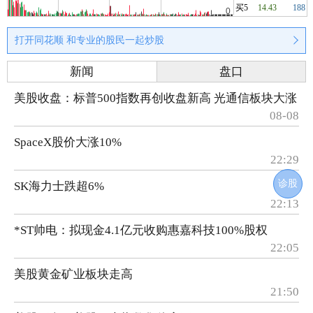
买5
14.43
188
打开同花顺 和专业的股民一起炒股
新闻
盘口
美股收盘：标普500指数再创收盘新高 光通信板块大涨
08-08
SpaceX股价大涨10%
22:29
诊股
SK海力士跌超6%
22:13
*ST帅电：拟现金4.1亿元收购惠嘉科技100%股权
22:05
美股黄金矿业板块走高
21:50