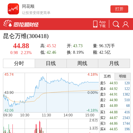
同花顺
打开
让投资变得更简单
昆仑万维(300418)
44.88
高:
45.52
开:
43.73
量:
96.3万手
低:
42.46
换:
8.19%
额:
42.5亿
0.98
2.23%
分时
日线
周线
月线
五档
明细
卖5
44.93
120
卖4
44.92
122
卖3
44.91
1382
卖2
44.90
510
卖1
44.89
68
买1
44.88
416
买2
44.87
2343
买3
44.86
1744
买4
44.85
196