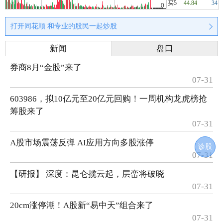
买5
44.84
34
打开同花顺 和专业的股民一起炒股
新闻
盘口
券商8月“金股”来了
07-31
603986，拟10亿元至20亿元回购！一周机构龙虎榜抢
筹股来了
07-31
A股市场震荡反弹 AI应用方向多股涨停
诊股
07-31
【研报】 深度：昆仑揽云起，层峦将破晓
07-31
20cm涨停潮！A股新“易中天”组合来了
07-31