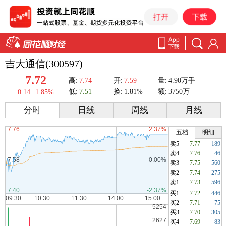
吉大通信(300597)
7.72
高:
7.74
开:
7.59
量:
4.90万手
低:
7.51
换:
1.81%
额:
3750万
0.14
1.85%
分时
日线
周线
月线
五档
明细
卖5
7.77
189
卖4
7.76
46
卖3
7.75
560
卖2
7.74
275
卖1
7.73
596
买1
7.72
446
买2
7.71
75
买3
7.70
305
买4
7.69
83