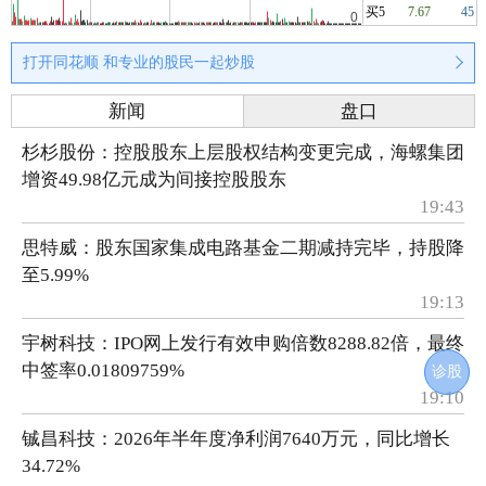
买5
7.67
45
打开同花顺 和专业的股民一起炒股
新闻
盘口
杉杉股份：控股股东上层股权结构变更完成，海螺集团
增资49.98亿元成为间接控股股东
19:43
思特威：股东国家集成电路基金二期减持完毕，持股降
至5.99%
19:13
宇树科技：IPO网上发行有效申购倍数8288.82倍，最终
中签率0.01809759%
诊股
19:10
铖昌科技：2026年半年度净利润7640万元，同比增长
34.72%