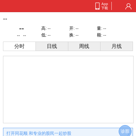
--
--
高:
--
开:
--
量:
--
低:
--
换:
--
额:
--
--
--
分时
日线
周线
月线
诊股
打开同花顺 和专业的股民一起炒股