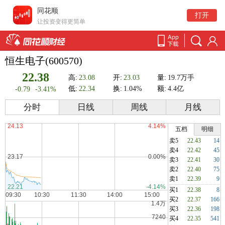
同花顺
打开
让投资变得更简单
恒生电子(600570)
22.38
高:
23.08
开:
23.03
量:
19.7万手
低:
22.34
换:
1.04%
额:
4.4亿
-0.79
-3.41%
分时
日线
周线
月线
五档
明细
卖5
22.43
14
卖4
22.42
45
卖3
22.41
30
卖2
22.40
75
卖1
22.39
9
买1
22.38
8
买2
22.37
166
买3
22.36
198
买4
22.35
541