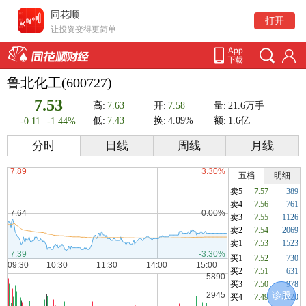
同花顺
打开
让投资变得更简单
鲁北化工(600727)
7.53
高:
7.63
开:
7.58
量:
21.6万手
低:
7.43
换:
4.09%
额:
1.6亿
-0.11
-1.44%
分时
日线
周线
月线
五档
明细
卖5
7.57
389
卖4
7.56
761
卖3
7.55
1126
卖2
7.54
2069
卖1
7.53
1523
买1
7.52
730
买2
7.51
631
买3
7.50
978
诊股
买4
7.49
1020