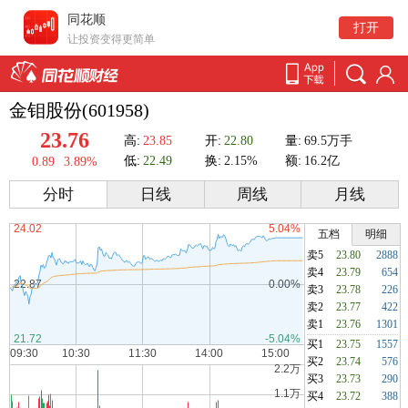
同花顺
打开
让投资变得更简单
金钼股份(601958)
23.76
高:
23.85
开:
22.80
量:
69.5万手
低:
22.49
换:
2.15%
额:
16.2亿
0.89
3.89%
分时
日线
周线
月线
五档
明细
卖5
23.80
2888
卖4
23.79
654
卖3
23.78
226
卖2
23.77
422
卖1
23.76
1301
买1
23.75
1557
买2
23.74
576
买3
23.73
290
买4
23.72
388