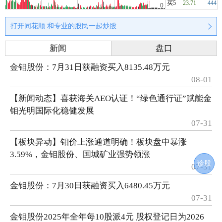
买5
23.71
444
打开同花顺 和专业的股民一起炒股
新闻
盘口
金钼股份：7月31日获融资买入8135.48万元
08-01
【新闻动态】喜获海关AEO认证！“绿色通行证”赋能金
钼光明国际化稳健发展
07-31
【板块异动】钼价上涨通道明确！板块盘中暴涨
3.59%，金钼股份、国城矿业强势领涨
诊股
07-31
金钼股份：7月30日获融资买入6480.45万元
07-31
金钼股份2025年全年每10股派4元 股权登记日为2026