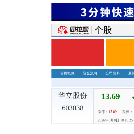
个股
首页概览
资金流向
公司资料
新
华立股份
603038