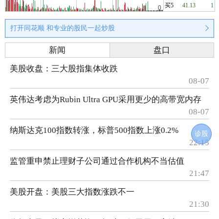
买5
41.13
1
打开同花顺 和专业的股民一起炒股
新闻
盘口
美股收盘：三大股指集体收跌
08-07
英伟达考虑为Rubin Ultra GPU采用更少的高带宽内存
08-07
纳斯达克100指数转涨，标普500指数上涨0.2%
诊股
22:15
监管重申禁止理财子公司通过合作机构不当估值
21:47
美股开盘：美股三大指数涨跌不一
21:30