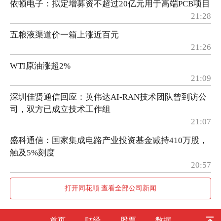
依顿电子：拟定增募资不超过20亿元用于高端PCB项目
21:28
五粮液渠道价一箱上涨近百元
21:26
WTI原油涨超2%
21:09
深圳佳贤通信回应：英伟达AI-RAN技术团队曾到访公
司，双方已成立技术工作组
21:07
盛科通信：国家集成电路产业投资基金减持410万股，
触及5%刻度
20:57
打开同花顺 查看全部公司新闻
首页
财经
股票
数据