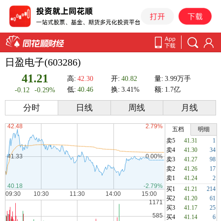
日盈电子(603286)
41.21
高:
42.30
开:
40.82
量:
3.99万手
低:
40.46
换:
3.41%
额:
1.7亿
-0.12
-0.29%
分时
日线
周线
月线
五档
明细
卖5
41.31
1
卖4
41.30
34
卖3
41.27
98
卖2
41.26
17
卖1
41.24
2
买1
41.21
214
买2
41.20
61
买3
41.17
25
买4
41.14
6