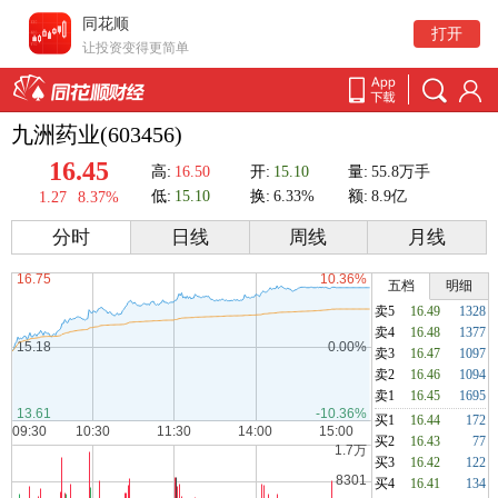
同花顺
打开
让投资变得更简单
九洲药业(603456)
16.45
高:
16.50
开:
15.10
量:
55.8万手
低:
15.10
换:
6.33%
额:
8.9亿
1.27
8.37%
分时
日线
周线
月线
五档
明细
卖5
16.49
1328
卖4
16.48
1377
卖3
16.47
1097
卖2
16.46
1094
卖1
16.45
1695
买1
16.44
172
买2
16.43
77
买3
16.42
122
买4
16.41
134