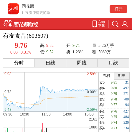
同花顺
打开
让投资变得更简单
有友食品(603697)
9.76
高:
9.82
开:
9.71
量:
5.26万手
低:
9.52
换:
1.23%
额:
5089万
0.03
0.31%
分时
日线
周线
月线
五档
明细
卖5
9.81
31
卖4
9.80
497
卖3
9.79
271
卖2
9.78
700
卖1
9.77
94
买1
9.76
427
买2
9.75
484
买3
9.74
220
买4
9.73
534