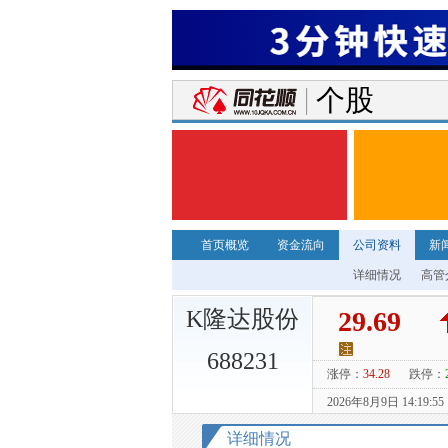
个股
首页概览
资金流向
公司资料
新
详细情况
高管
K隆达股份
688231