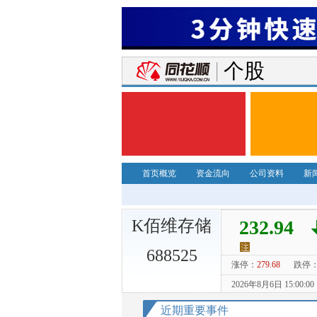
个股
首页概览
资金流向
公司资料
新
K佰维存储
688525