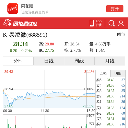
同花顺
打开
让投资变得更简单
K
泰凌微(688591)
闭市
28.34
高:
28.80
开:
28.54
量:
4.66万手
低:
27.75
换:
2.75%
额:
1.3亿
-0.20
-0.70%
分时
日线
周线
月线
五档
明细
卖5
28.40
37
卖4
28.38
65
卖3
28.37
35
卖2
28.36
214
卖1
28.34
36
买1
28.33
124
买2
28.32
60
买3
28.31
18
买4
28.30
216