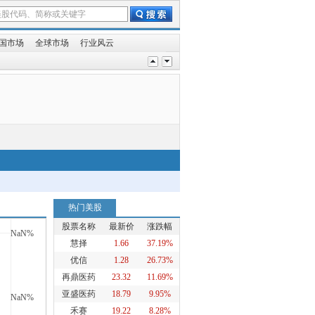
国市场
全球市场
行业风云
%
热门美股
股票名称
最新价
涨跌幅
慧择
1.66
37.19%
优信
1.28
26.73%
再鼎医药
23.32
11.69%
亚盛医药
18.79
9.95%
禾赛
19.22
8.28%