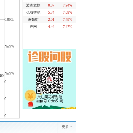
波奇宠物
0.87
7.94%
亿航智能
5.74
7.69%
蘑菇街
2.01
7.49%
声网
4.46
7.47%
更多 >