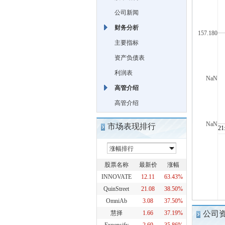
公司新闻
财务分析
主要指标
资产负债表
利润表
高管介绍
高管介绍
市场表现排行
股票名称
最新价
涨幅
INNOVATE
12.11
63.43%
QuinStreet
21.08
38.50%
OmniAb
3.08
37.50%
慧择
1.66
37.19%
公司