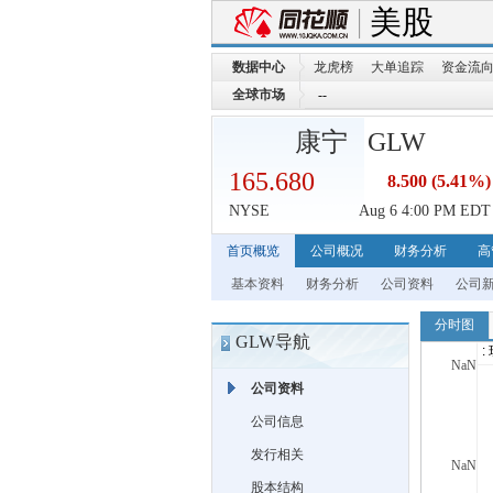
美股
数据中心
龙虎榜
大单追踪
资金流
全球市场
--
--
康宁 GLW
165.680
8.500
(5.41%)
NYSE
Aug 6 4:00 PM EDT
首页概览
公司概况
财务分析
高
基本资料
财务分析
公司资料
公司
GLW导航
公司资料
公司信息
发行相关
股本结构