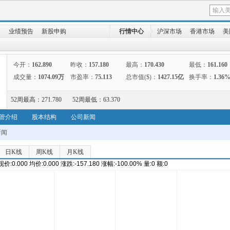
向
业绩预告
新股申购
行情中心
沪深市场
香港市场
美
今开：
162.890
昨收：
157.180
最高：
170.430
最低：
161.160
成交量：
1074.09万
市盈率：
75.113
总市值($)：
1427.15亿
换手率：
1.36
52周最高：
271.780
52周最低：
63.370
管介绍
股本结构
公司新闻
新闻