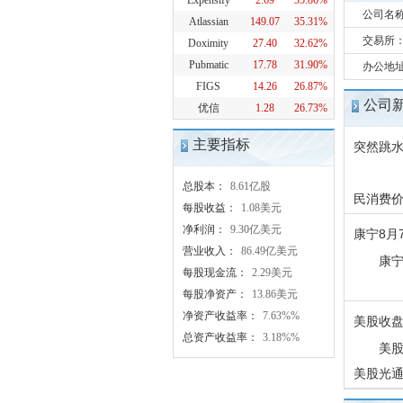
Expensify
2.69
35.86%
公司名
Atlassian
149.07
35.31%
交易所
Doximity
27.40
32.62%
Pubmatic
17.78
31.90%
办公地址：O
FIGS
14.26
26.87%
公司
优信
1.28
26.73%
主要指标
突然跳
的十大
1
总股本：
8.61亿股
民消费价
每股收益：
1.08美元
净利润：
9.30亿美元
康宁8月
营业收入：
86.49亿美元
康宁
每股现金流：
2.29美元
每股净资产：
13.86美元
净资产收益率：
7.63%%
美股收盘
总资产收益率：
3.18%%
美股
美股光通信