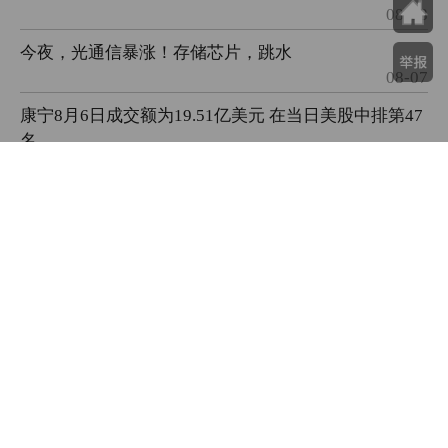
08-08
今夜，光通信暴涨！存储芯片，跳水
08-07
康宁8月6日成交额为19.51亿美元 在当日美股中排第47
名
08-07
美股光通信龙头，盘中大反转
08-07
康宁8月5日成交额为14.05亿美元 成交额较上个交易日
减少54.19%。
08-06
苹果创新周期打开增量空间 “果链”公司双线谋增长
08-06
机构：北美AI巨头算力开支不断加码，光纤光缆配置
时点已至