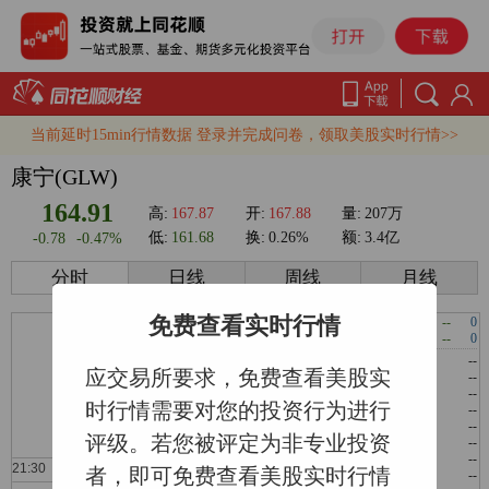
当前延时15min行情数据 登录并完成问卷，领取美股实时行情>>
康宁(GLW)
164.91
高:
167.87
开:
167.88
量:
207万
低:
161.68
换:
0.26%
额:
3.4亿
-0.78
-0.47%
分时
日线
周线
月线
免费查看实时行情
卖价
--
0
买价
--
0
--
--
--
应交易所要求，免费查看美股实
--
--
--
--
--
--
时行情需要对您的投资行为进行
--
--
--
--
--
--
评级。若您被评定为非专业投资
--
--
--
--
--
--
者，即可免费查看美股实时行情
--
--
--