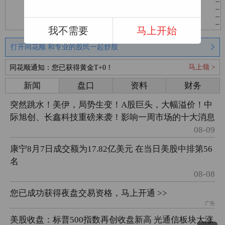
--
--
--
--
--
--
--
--
--
--
--
--
我不需要
马上开始
打开同花顺 和专业的股民一起炒股
马上领 >
同花顺通知：您已获得黄金T+0！
新闻
盘口
资料
财务
突然跳水！美伊，局势生变！A股巨头，大幅溢价！中
际旭创、长鑫科技重磅来袭！影响一周市场的十大消息
08-09
康宁8月7日成交额为17.82亿美元 在当日美股中排第56
名
08-08
您已成功获得夜盘交易资格，马上开通 >>
广告
美股收盘：标普500指数再创收盘新高 光通信板块大涨