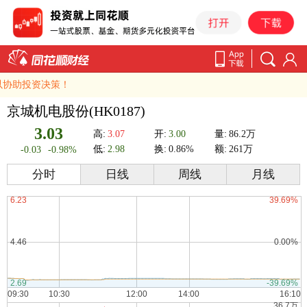
协助投资决策！
京城机电股份(HK0187)
3.03
高:
3.07
开:
3.00
量:
86.2万
低:
2.98
换:
0.86%
额:
261万
-0.03
-0.98%
分时
日线
周线
月线