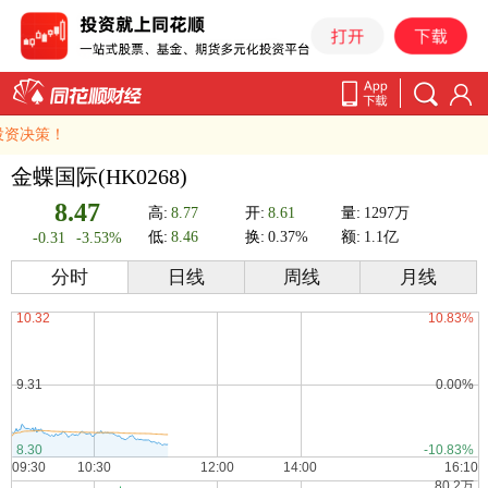
资决策！
金蝶国际(HK0268)
8.47
高:
8.77
开:
8.61
量:
1297万
低:
8.46
换:
0.37%
额:
1.1亿
-0.31
-3.53%
分时
日线
周线
月线