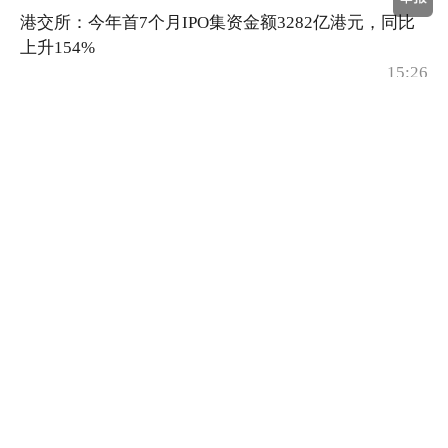
港交所：今年首7个月IPO集资金额3282亿港元，同比
上升154%
15:26
港交所：证券市场市价总值7月底为46.8万亿港元，同
比上升4%
15:12
香港保监局：内地就境外投资收益征税要求一直存在
市场无需过度解读
10:10
杠杆ETF风暴一个月 韩国股市距离风险出清还有“最后
一公里”
02:39
今年前七个月港股IPO金额达3282亿港元，同比上升
154%
08-06