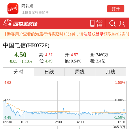
同花顺
打开
让投资变得更简单
【游客用户查看的港股行情将延时15分钟，请
注册
或
登录
领取leve
中国电信(HK0728)
4.50
高:
4.57
开:
4.57
量:
7460万
低:
4.49
换:
0.54%
额:
3.4亿
-0.05
-1.10%
分时
日线
周线
月线