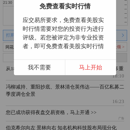
--
--
--
免费查看实时行情
--
--
--
--
--
--
--
--
--
应交易所要求，免费查看美股实
--
--
--
时行情需要对您的投资行为进行
打开同花顺 和专业的股民一起炒股
评级。若您被评定为非专业投资
者，即可免费查看美股实时行情
马上领 >
同花顺通知：您已获得黄金T+0！
新闻
盘口
资料
财务
我不需要
马上开始
从1884.5亿到全球坐标系：中国游戏的分量到底有多重
18:10
冯柳减持、重阳抄底、景林清仓英伟达——百亿私募二
季度调仓全景
16:23
您已成功获得夜盘交易资格，马上开通 >>
广告
伯克希尔向左 景林向右 知名机构科技股布局现分化