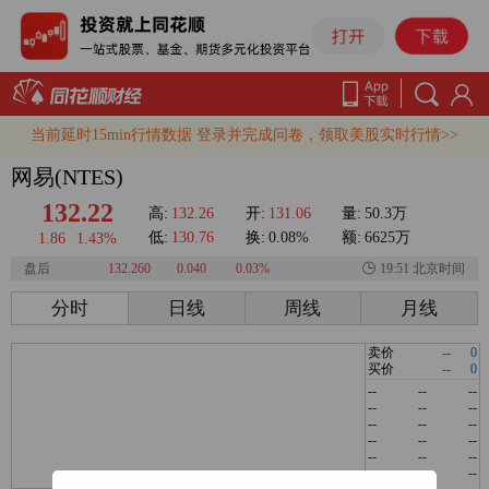
当前延时15min行情数据 登录并完成问卷，领取美股实时行情>>
网易(NTES)
132.22
高:
132.26
开:
131.06
量:
50.3万
低:
130.76
换:
0.08%
额:
6625万
1.86
1.43%
盘后
132.260
0.040
0.03%
19:51 北京时间
分时
日线
周线
月线
卖价
--
0
买价
--
0
--
--
--
--
--
--
--
--
--
--
--
--
--
--
--
--
--
--
--
--
--