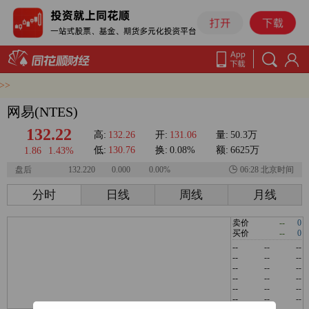
>
网易(NTES)
132.22
高:
132.26
开:
131.06
量:
50.3万
低:
130.76
换:
0.08%
额:
6625万
1.86
1.43%
盘后
132.220
0.000
0.00%
06:28 北京时间
分时
日线
周线
月线
卖价
--
0
买价
--
0
--
--
--
--
--
--
--
--
--
--
--
--
--
--
--
--
--
--
--
--
--