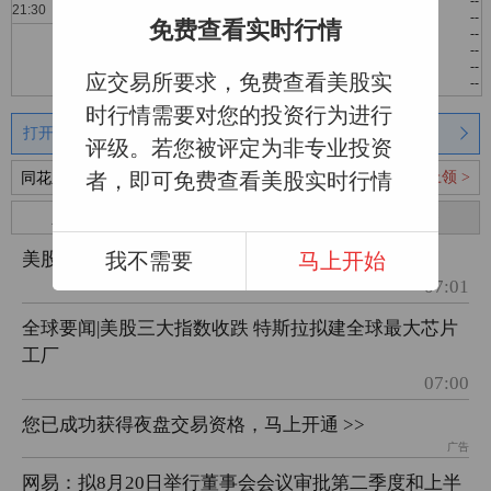
--
--
--
免费查看实时行情
--
--
--
--
--
--
--
--
--
应交易所要求，免费查看美股实
--
--
--
时行情需要对您的投资行为进行
打开同花顺 和专业的股民一起炒股
评级。若您被评定为非专业投资
马上领 >
者，即可免费查看美股实时行情
同花顺通知：您已获得黄金T+0！
新闻
盘口
资料
财务
美股三大指数集体收跌 存储芯片多数大跌
我不需要
马上开始
07:01
全球要闻|美股三大指数收跌 特斯拉拟建全球最大芯片
工厂
07:00
您已成功获得夜盘交易资格，马上开通 >>
广告
网易：拟8月20日举行董事会会议审批第二季度和上半