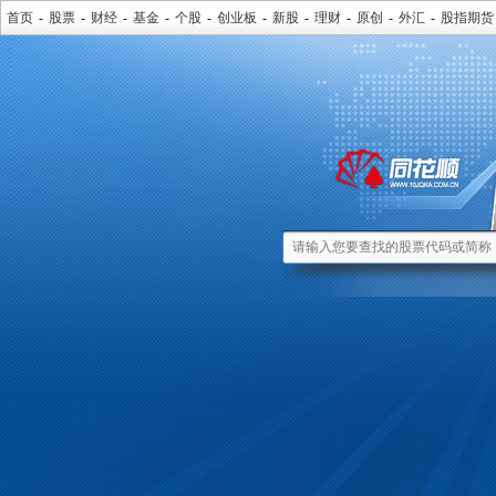
首页
-
股票
-
财经
-
基金
-
个股
-
创业板
-
新股
-
理财
-
原创
-
外汇
-
股指期货