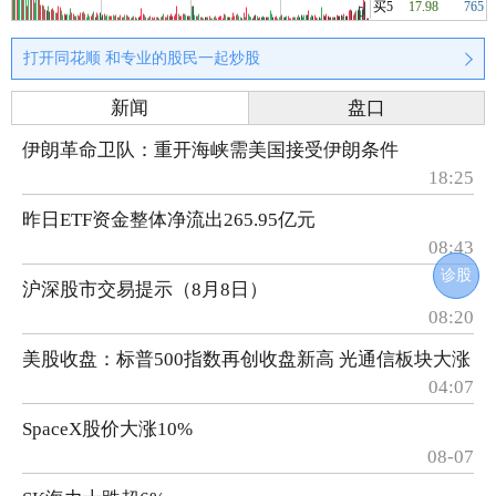
买5
17.98
765
打开同花顺 和专业的股民一起炒股
新闻
盘口
伊朗革命卫队：重开海峡需美国接受伊朗条件
18:25
昨日ETF资金整体净流出265.95亿元
08:43
诊股
沪深股市交易提示（8月8日）
08:20
美股收盘：标普500指数再创收盘新高 光通信板块大涨
04:07
SpaceX股价大涨10%
08-07