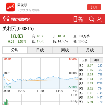
同花顺
打开
让投资变得更简单
美利云(000815)
18.03
高:
18.30
开:
18.04
量:
101万手
低:
17.40
换:
14.46%
额:
18.0亿
-0.28
-1.53%
分时
日线
周线
月线
五档
明细
卖5
18.07
285
卖4
18.06
387
卖3
18.05
788
卖2
18.04
795
卖1
18.03
1778
买1
18.02
784
买2
18.01
2145
买3
18.00
4427
买4
17.99
720