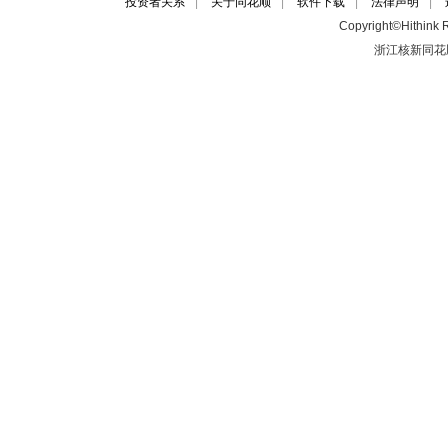
投资者关系
|
关于同花顺
|
软件下载
|
法律声明
|
Copyright©Hithink R
浙江核新同花