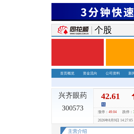
个股
首页概览
资金流向
公司资料
新
兴齐眼药
300573