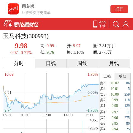
同花顺
打开
让投资变得更简单
玉马科技(300993)
9.98
高:
9.99
开:
9.97
量:
2.81万手
低:
9.76
换:
1.16%
额:
2775万
0.07
0.71%
分时
日线
周线
月线
五档
明细
卖5
10.02
86
卖4
10.01
5
卖3
10.00
259
卖2
9.99
118
卖1
9.98
129
买1
9.97
11
买2
9.96
275
买3
9.95
80
买4
9.94
25