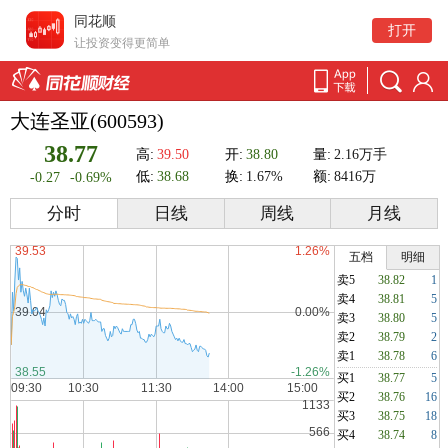
同花顺
打开
让投资变得更简单
大连圣亚(600593)
38.77
高:
39.50
开:
38.80
量:
2.16万手
低:
38.68
换:
1.67%
额:
8416万
-0.27
-0.69%
分时
日线
周线
月线
五档
明细
卖5
38.82
1
卖4
38.81
5
卖3
38.80
5
卖2
38.79
2
卖1
38.78
6
买1
38.77
5
买2
38.76
16
买3
38.75
18
买4
38.74
8