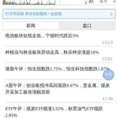
买5
38.73
4
打开同花顺 和专业的股民一起炒股
新闻
盘口
电池板块短线走低，宁德时代跌近5%
13:13
种植业与林业板块异动走高，秋乐种业涨超10%
13:01
港股午评：恒生指数跌1.75%，恒生科技指数跌1.87%
诊股
12:05
A股午评：创业板指冲高回落跌0.67%，贵金属、煤炭
开采加工板块涨幅居前
11:30
ETF午评：煤炭ETF领涨3.32%，标普油气ETF领跌
2.95%