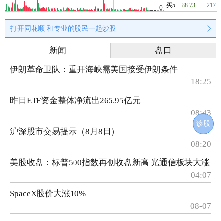
买5
88.73
217
打开同花顺 和专业的股民一起炒股
新闻
盘口
伊朗革命卫队：重开海峡需美国接受伊朗条件
18:25
昨日ETF资金整体净流出265.95亿元
08:43
诊股
沪深股市交易提示（8月8日）
08:20
美股收盘：标普500指数再创收盘新高 光通信板块大涨
04:07
SpaceX股价大涨10%
08-07