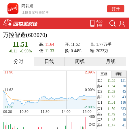
同花顺
打开
让投资变得更简单
万控智造(603070)
11.51
高:
11.64
开:
11.62
量:
1.77万手
低:
11.33
换:
0.44%
额:
2023万
-0.11
-0.95%
分时
日线
周线
月线
五档
明细
卖5
11.55
151
卖4
11.54
70
卖3
11.53
45
卖2
11.52
43
卖1
11.51
116
买1
11.50
333
买2
11.49
15
买3
11.48
18
买4
11.47
41