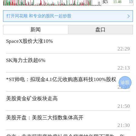
买5
11.46
13
打开同花顺 和专业的股民一起炒股
新闻
盘口
SpaceX股价大涨10%
22:29
SK海力士跌超6%
22:13
*ST帅电：拟现金4.1亿元收购惠嘉科技100%股权
诊股
22:05
美股黄金矿业板块走高
21:50
美股开盘：美股三大指数集体高开
21:30