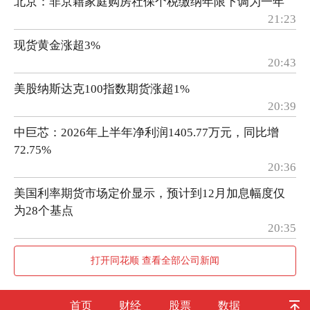
北京：非京籍家庭购房社保个税缴纳年限下调为一年
21:23
现货黄金涨超3%
20:43
美股纳斯达克100指数期货涨超1%
20:39
中巨芯：2026年上半年净利润1405.77万元，同比增
72.75%
20:36
美国利率期货市场定价显示，预计到12月加息幅度仅
为28个基点
20:35
打开同花顺 查看全部公司新闻
首页
财经
股票
数据