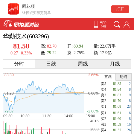
同花顺
打开
让投资变得更简单
华勤技术(603296)
81.50
高:
82.70
开:
80.94
量:
22.0万手
低:
79.22
换:
2.75%
额:
17.9亿
0.27
0.33%
分时
日线
周线
月线
五档
明细
卖5
81.85
2
卖4
81.84
8
卖3
81.83
19
卖2
81.70
8
卖1
81.68
23
买1
81.61
6
买2
81.60
8
买3
81.59
16
买4
81.55
26