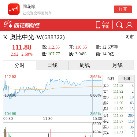
同花顺
打开
让投资变得更简单
K
奥比中光-W(688322)
闭市
111.88
高:
112.56
开:
110.35
量:
12.6万手
低:
107.77
换:
3.94%
额:
14.0亿
2.92
2.68%
分时
日线
周线
月线
五档
明细
卖5
111.93
3
卖4
111.92
2
卖3
111.91
10
卖2
111.90
63
卖1
111.89
13
买1
111.88
200
买2
111.87
110
买3
111.86
36
买4
111.85
7