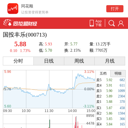
同花顺
打开
让投资变得更简单
国投丰乐(000713)
5.88
高:
5.93
开:
5.77
量:
13.2万手
低:
5.70
换:
2.15%
额:
7705万
0.10
1.73%
分时
日线
周线
月线
五档
明细
卖5
5.92
682
卖4
5.91
611
卖3
5.90
1099
卖2
5.89
2304
卖1
5.88
370
买1
5.87
458
买2
5.86
1594
买3
5.85
366
买4
5.84
165