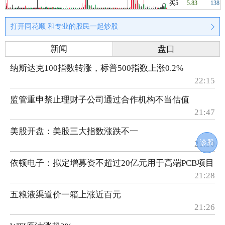
买5
5.83
138
打开同花顺 和专业的股民一起炒股
新闻
盘口
纳斯达克100指数转涨，标普500指数上涨0.2%
22:15
监管重申禁止理财子公司通过合作机构不当估值
21:47
美股开盘：美股三大指数涨跌不一
诊股
21:30
依顿电子：拟定增募资不超过20亿元用于高端PCB项目
21:28
五粮液渠道价一箱上涨近百元
21:26