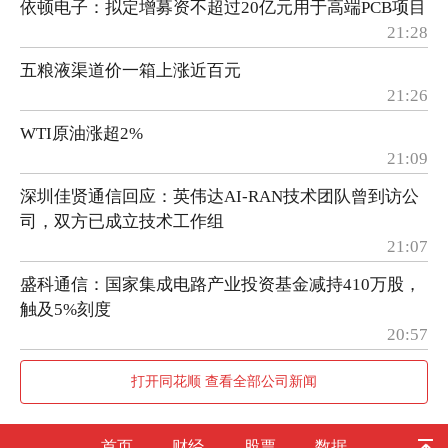
依顿电子：拟定增募资不超过20亿元用于高端PCB项目
21:28
五粮液渠道价一箱上涨近百元
21:26
WTI原油涨超2%
21:09
深圳佳贤通信回应：英伟达AI-RAN技术团队曾到访公
司，双方已成立技术工作组
21:07
盛科通信：国家集成电路产业投资基金减持410万股，
触及5%刻度
20:57
打开同花顺 查看全部公司新闻
首页
财经
股票
数据