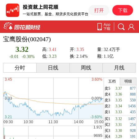
宝鹰股份(002047)
3.32
高:
3.41
开:
3.35
量:
32.4万手
低:
3.23
换:
2.14%
额:
1.1亿
-0.01
-0.30%
分时
日线
周线
月线
五档
明细
卖5
3.37
877
卖4
3.36
888
卖3
3.35
559
卖2
3.34
1456
卖1
3.33
435
买1
3.32
1497
买2
3.31
254
买3
3.30
928
买4
3.29
191