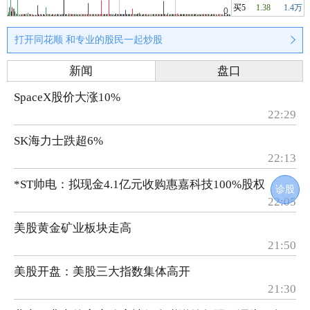
买5
1.38
1.4万
打开同花顺 和专业的股民一起炒股
新闻
盘口
SpaceX股价大涨10%
22:29
SK海力士跌超6%
22:13
*ST帅电：拟现金4.1亿元收购惠嘉科技100%股权
诊股
22:05
美股黄金矿业板块走高
21:50
美股开盘：美股三大指数集体高开
21:30