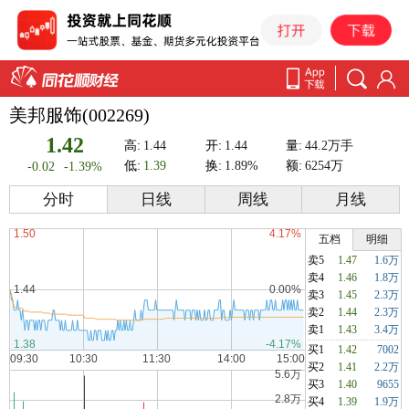
美邦服饰(002269)
1.42
高:
1.44
开:
1.44
量:
44.2万手
低:
1.39
换:
1.89%
额:
6254万
-0.02
-1.39%
分时
日线
周线
月线
五档
明细
卖5
1.47
1.6万
卖4
1.46
1.8万
卖3
1.45
2.3万
卖2
1.44
2.3万
卖1
1.43
3.4万
买1
1.42
7002
买2
1.41
2.2万
买3
1.40
9655
买4
1.39
1.9万