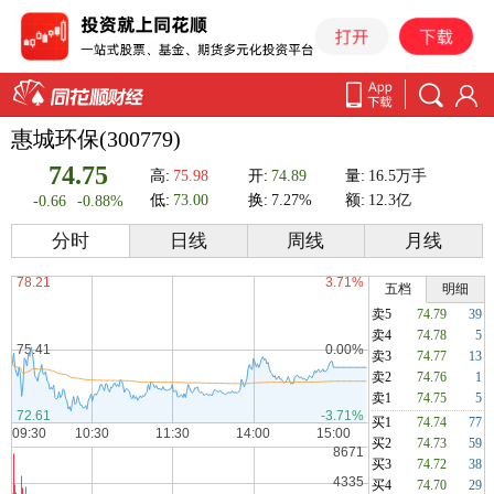
惠城环保(300779)
74.75
高:
75.98
开:
74.89
量:
16.5万手
低:
73.00
换:
7.27%
额:
12.3亿
-0.66
-0.88%
分时
日线
周线
月线
五档
明细
卖5
74.79
39
卖4
74.78
5
卖3
74.77
13
卖2
74.76
1
卖1
74.75
5
买1
74.74
77
买2
74.73
59
买3
74.72
38
买4
74.70
29