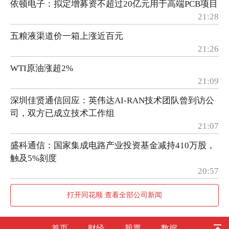
依顿电子：拟定增募资不超过20亿元用于高端PCB项目
21:28
五粮液渠道价一箱上涨近百元
21:26
WTI原油涨超2%
21:09
深圳佳贤通信回应：英伟达AI-RAN技术团队曾到访公
司，双方已成立技术工作组
21:07
盛科通信：国家集成电路产业投资基金减持410万股，
触及5%刻度
20:57
打开同花顺 查看全部公司新闻
首页
财经
股票
数据