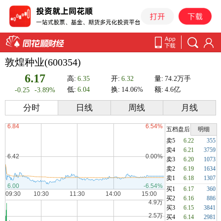
敦煌种业(600354)
6.17
高:
6.35
开:
6.32
量:
74.2万手
低:
6.04
换:
14.06%
额:
4.6亿
-0.25
-3.89%
分时
日线
周线
月线
五档盘后
明细
卖5
6.22
355
卖4
6.21
3759
卖3
6.20
1073
卖2
6.19
1634
卖1
6.18
1307
买1
6.17
360
买2
6.16
886
买3
6.15
3841
买4
6.14
2981