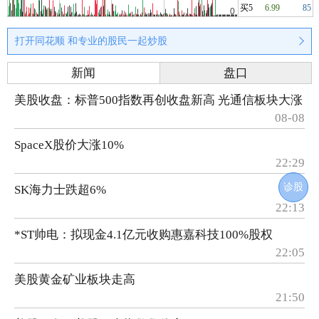
买5
6.99
85
打开同花顺 和专业的股民一起炒股
新闻
盘口
美股收盘：标普500指数再创收盘新高 光通信板块大涨
08-08
SpaceX股价大涨10%
22:29
诊股
SK海力士跌超6%
22:13
*ST帅电：拟现金4.1亿元收购惠嘉科技100%股权
22:05
美股黄金矿业板块走高
21:50