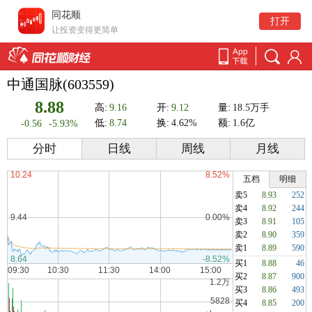
同花顺
打开
让投资变得更简单
中通国脉(603559)
8.88
高:
9.16
开:
9.12
量:
18.5万手
低:
8.74
换:
4.62%
额:
1.6亿
-0.56
-5.93%
分时
日线
周线
月线
五档
明细
卖5
8.93
252
卖4
8.92
244
卖3
8.91
105
卖2
8.90
359
卖1
8.89
590
买1
8.88
46
买2
8.87
900
买3
8.86
493
买4
8.85
200